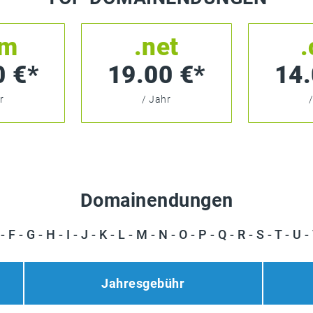
om
.net
.
0 €*
19.00 €*
14.
r
/ Jahr
Domainendungen
-
F
-
G
-
H
-
I
-
J
-
K
-
L
-
M
-
N
-
O
-
P
-
Q
-
R
-
S
-
T
-
U
-
Jahresgebühr