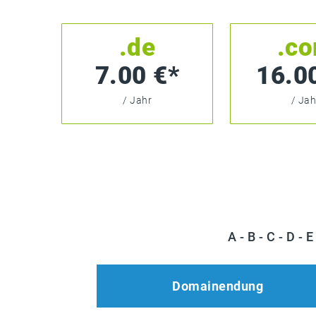
.de
.c
7.00 €*
16.0
/ Jahr
/ Jah
A
-
B
-
C
-
D
-
E
Domainendung