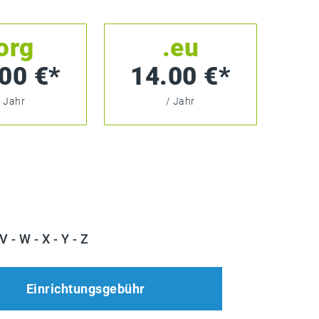
org
.eu
00 €*
14.00 €*
/ Jahr
/ Jahr
V
-
W
-
X
-
Y
-
Z
Einrichtungsgebühr